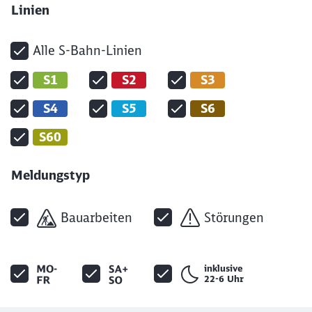
Linien
Alle S-Bahn-Linien
S1
S2
S3
S4
S5
S6
S60
Meldungstyp
Bauarbeiten
Störungen
inklusive
22-6 Uhr