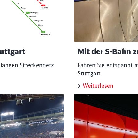
uttgart
Mit der S-Bahn 
 langen Streckennetz
Fahren Sie entspannt 
Stuttgart.
Weiterlesen
Schl
Möchten Sie zu
weitergeleitet werden?
Abbrechen
Weiter