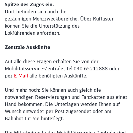
Spitze des Zuges ein.
Dort befinden sich auch die
geräumigen Mehrzweckbereiche. Über Ruftaster
können Sie die Unterstützung des
Lokführenden anfordern.
Zentrale Auskünfte
Auf alle diese Fragen erhalten Sie von der
Mobilitätsservice-Zentrale, Tel.030 65212888 oder
per
E-Mail
alle benötigten Auskünfte.
Schließen
Möchten Sie zu
weitergeleitet
werden?
Und mehr noch: Sie können auch gleich die
notwendigen Reservierungen und Fahrkarten aus einer
Hand bekommen. Die Unterlagen werden Ihnen auf
Abbrechen
Weiter
Wunsch entweder per Post zugesendet oder am
Bahnhof für Sie hinterlegt.
Die Mitarbeitende der Mobilitätsservice-Zentrale sind