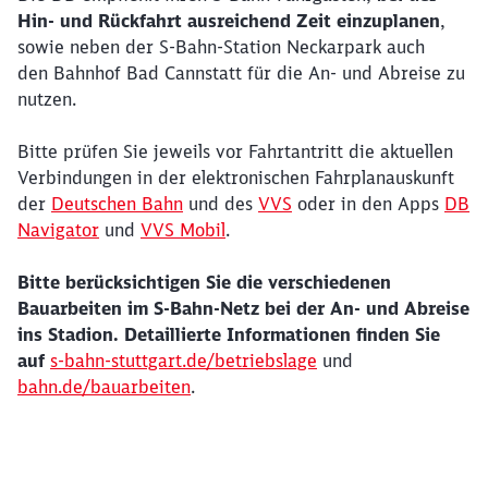
Hin- und Rückfahrt ausreichend Zeit einzuplanen
,
sowie neben der S-Bahn-Station Neckarpark auch
den Bahnhof Bad Cannstatt für die An- und Abreise zu
nutzen.
Bitte prüfen Sie jeweils vor Fahrtantritt die aktuellen
Verbindungen in der elektronischen Fahrplanauskunft
der
Deutschen Bahn
und des
VVS
oder in den Apps
DB
Navigator
und
VVS Mobil
.
Bitte berücksichtigen Sie die verschiedenen
Bauarbeiten im S-Bahn-Netz bei der An- und Abreise
ins Stadion. Detaillierte Informationen finden Sie
Schließen
auf
s-bahn-stuttgart.de/betriebslage
und
Möchten Sie zu
weitergeleitet
bahn.de/bauarbeiten
.
werden?
Abbrechen
Weiter