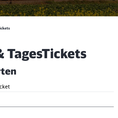
ickets
& TagesTickets
rten
icket