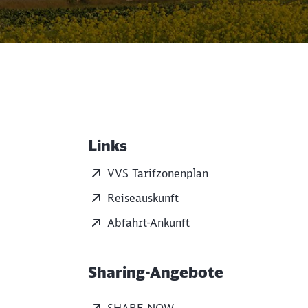
Links
Weiterführende Informati
VVS Tarifzonenplan
Reiseauskunft
Abfahrt-Ankunft
Sharing-Angebote