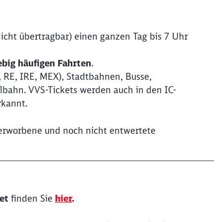
Möchten Sie zu
weitergeleitet werden?
icht übertragbar) einen ganzen Tag bis 7 Uhr
Abbrechen
Weiter
ebig häufigen Fahrten
.
 RE, IRE, MEX), Stadtbahnen, Busse,
lbahn. VVS-Tickets werden auch in den IC-
rkannt.
erworbene und noch nicht entwertete
et
finden Sie
hier
.