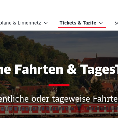
pläne & Liniennetz
Tickets & Tarife
S
 TagesTickets
ne Fahrten & Tages
entliche oder tageweise Fahrt