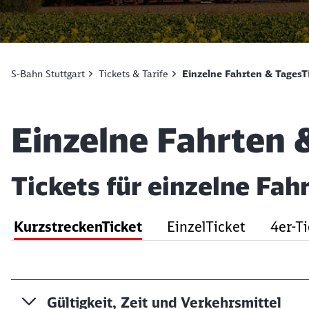
S-Bahn Stuttgart
Tickets & Tarife
Einzelne Fahrten & TagesT
Artikel:
Einzelne Fahrten 
Tickets für einzelne Fah
KurzstreckenTicket
EinzelTicket
4er-T
Gültigkeit, Zeit und Verkehrsmittel