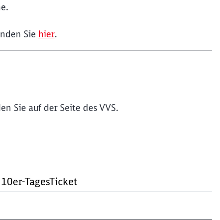
e.
inden Sie
hier
.
en Sie auf der Seite des VVS.
10er-TagesTicket
Schl