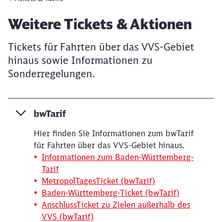
Artikel:
Weitere Tickets & Aktionen
Tickets für Fahrten über das VVS-Gebiet
hinaus sowie Informationen zu
Sonderregelungen.
bwTarif
Hier finden Sie Informationen zum bwTarif
für Fahrten über das VVS-Gebiet hinaus.
Informationen zum Baden-Württemberg-
Tarif
MetropolTagesTicket (bwTarif)
Baden-Württemberg-Ticket (bwTarif)
Schließen
AnschlussTicket zu Zielen außerhalb des
Möchten Sie zu
weitergeleitet
VVS (bwTarif)
werden?