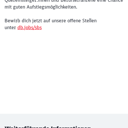
Quereinsteiger:innen und Berufserfahrene eine Chance
mit guten Aufstiegsmöglichkeiten.
Bewirb dich jetzt auf unsere offene Stellen
unter
db.jobs/sbs
Klicken, um das folgende Video zu überspringen
Ende des oberhalb befindlichen Videos