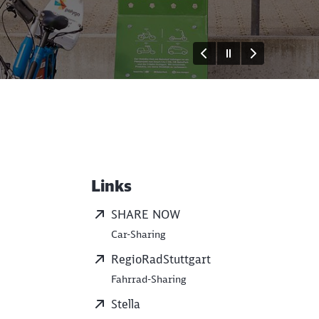
Links
Weiterführende Informati
SHARE NOW
Car-Sharing
RegioRadStuttgart
Fahrrad-Sharing
Stella