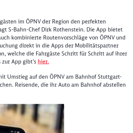
hrgästen im ÖPNV der Region den perfekten
Schl
Möchten Sie zu
weitergeleitet werden?
sagt S-Bahn-Chef Dirk Rothenstein. Die App bietet
 auch kombinierte Routenvorschläge von ÖPNV und
chung direkt in die Apps der Mobilitätspartner
Abbrechen
Weiter
n, welche die Fahrgäste Schritt für Schritt auf ihrer
 zur App gibt’s
hier.
mit Umstieg auf den ÖPNV am Bahnhof Stuttgart-
ächen. Reisende, die ihr Auto am Bahnhof abstellen