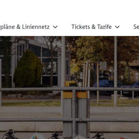
pläne & Liniennetz
Tickets & Tarife
Se
n Mobility Hub in S